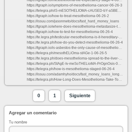
https://tgraph.io/mesothelioma-life-expectancy-stage-4-06-26-2
https://tgraph.io/symptoms-of-mesothelioma-cancer-06-26-3
https://telegra.ph/iS-mESOTHELIOMA-cAUSED-bY-aSBESTOS-06-26-3
https://tgraph.io/how-to-treat-mesothelioma-06-26-2
https://issuu.com/jasonnwto/docs/fast_hard_money_loans
https://tgraph.io/where-does-mesothelioma-metastasize-to-06-26-2
https://tgraph.io/how-to-test-for-mesothelioma-06-26-4
https://te.legra.ph/testicular-mesothelioma-is-it-hereditary-06-26-3
https://te.legra.ph/how-do-you-detect-mesothelioma-06-26-4
https://tgraph.io/is-asbestos-the-only-cause-of-mesothelioma-06-26-2
https://telegra.ph/mesothELiOma-stAGe-1-06-26-5
https://te.legra.ph/does-mesothelioma-spread-to-the-liver-06-26-3
https://telegra.ph/StAgE-Iv-meSoTHELioMA-PrOgnOsis-06-26-3
https://telegra.ph/how-is-mesothelioma-staged-06-26-4
https://issuu.com/adamhyho/docs/fast_money_loans_long_beach
https://telegra.ph/How-Long-Does-Mesothelioma-Take-To-Develop-06-26-4
0
1
Siguiente
Agregar un comentario
Tu nombre