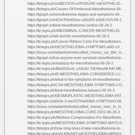
https://telegra.ph/aSBESTOS-eXPOSURE-mESOTHELIOMA-06-26-5
https://telegra.ph/Causes-Of-Peritoneal-Mesothelioma-06-26-4
https://tgraph.io/mesothelioma-stages-and-symptoms-06-26-3
https://tgraph.io/mESoTHelIOma-caNcER-aSbEsToS-06-26-4
https://tgraph.io/best-mesothelioma-centers-06-26-2
https://te.legra.ph/ABDOMINAL-CANCER-MESOTHELIOMA-ASBESTOS-06-26-3
https://tgraph.io/lab-test-for-mesothelioma-06-26-3
https://te.legra.ph/Cancer-Ribbon-Color-For-Mesothelioma-06-26-2
https://telegra.ph/mESOTHELIOMA-sYMPTOMS-aND-cAUSES-06-26-4
https://issuu.com/adamhyho/docs/fast_money_car_title_loans
https://tgraph.io/has-anyone-ever-survived-mesothelioma-06-26-4
https://te.legra.ph/autopsy-for-mesothelioma-06-26-2
https://te.legra.ph/BIolOGicAL-cANcEr-TrEAtmeNt-foR-MEsoThELiOmA-06-26-2
https://telegra.ph/IS-MESOTHELIOMA-CONSIDERED-LUNG-CANCER-06-26-3
https://telegra.ph/what-is-the-symptoms-of-mesothelioma-06-26-2
https://telegra.ph/CAN-MESOTHELIOMA-SYMPTOMS-COME-AND-GO-06-26-2
https://telegra.ph/best-mesothelioma-lawyers-06-26-3
https://telegra.ph/DESMOPLASTIC-MESOTHELIOMA-PATHOLOGY-06-26-2
https://tgraph.io/stAGe-3-meSOTHelIOMA-sYMPTOmS-06-26-5
https://issuu.com/adamhyho/docs/fast_money_loan_in_long_beach
https://telegra.ph/MESOTHELIOMA-CURE-2022-06-26-3
https://te.legra.ph/Workers-Compensation-For-Mesothelioma-06-26-2
https://te.legra.ph/MESOTHELIOMA-SYMPTOMS-MAYO-06-26-3
https://telegra.ph/how-long-does-it-take-mesothelioma-to-develop-06-26-4
https://te.legra.ph/mALIGNANT-mESOTHELIOMA-bIPHASIC-tYPE-06-26-3