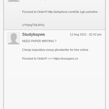
Proceed to Order!!! http://artsphera-com83b.1gb.ua/redirect.php?url=https://studybay.ws/
UYhjhgTDkJHVy
Studybayws
12 Aug 2021 - 02:42 pm
NEED PAPER WRITING ?
Cheap expository essay ghostwriter for hire online .
Proceed to Order!!! ==> https://essaypro.co