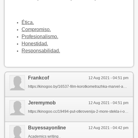
Ética.
Compromiso.
Profesionalismo.
Honestidad.
Responsabilidad.
Frankcof
12 Aug 2021 - 04:51 pm
https://kinogoo.by/16537-film-korotkometrazhka-marvel-agent-karter-2013-smotret-online-na-kinogo.html
Jeremymob
12 Aug 2021 - 04:51 pm
https://kinogoo.cc/19494-put-otkrovenija-2-more-stekla-i-ognja-2013-smotret-online-na-kinogo.html
Buyessayonline
12 Aug 2021 - 04:42 pm
Academics writing .