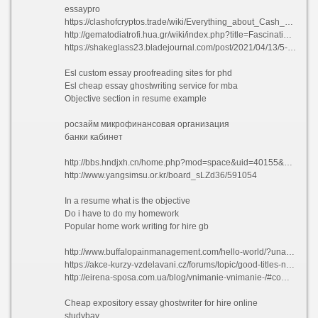
essaypro
https://clashofcryptos.trade/wiki/Everything_about_Cash_Advance_Online
http://gematodiatrofi.hua.gr/wiki/index.php?title=Fascination_About_EssayProcom
https://shakeglass23.bladejournal.com/post/2021/04/13/5-Simple-Techniques-For-EssayShark-Review
Esl custom essay proofreading sites for phd
Esl cheap essay ghostwriting service for mba
Objective section in resume example
росзайм микрофинансовая организация
банки кабинет
http://bbs.hndjxh.cn/home.php?mod=space&uid=40155&do=profile
http://www.yangsimsu.or.kr/board_sLZd36/591054
In a resume what is the objective
Do i have to do my homework
Popular home work writing for hire gb
http://www.buffalopainmanagement.com/hello-world/?unapproved=11857&moderation-hash=1baba5aabe9d73b9bbf843b8a4375516#comment-11857
https://akce-kurzy-vzdelavani.cz/forums/topic/good-titles-name-essays/
http://eirena-sposa.com.ua/blog/vnimanie-vnimanie-/#comment_746356
Cheap expository essay ghostwriter for hire online
studybay