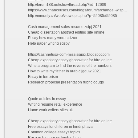
http://forum188.net/showthread.php?tid=12609
https://www.chanceuses.com/blogs/forum/archangel-wispers-his-her-name-in-a-dream?comment=123533164693#comments
http://mmonly.cn/web/viewtopic.php?p=55085#55085
Cash management sales resume zcfpj 2021
Cheap dissertation abstract editing site online
Essay how many words ctzax
Help paper writing sgsbv
https://cashnetusa-com-mississippi.blogspot.com
Cheap expository essay ghostwriter for hire online
Write a program to find the reverse of the numbers
How to write my father in arabic jgquw 2021
Essay in terrorism
Research proposal presentation rubric ogugs
Quote articles in essay
Writing resume retail experience
Home work writers sites uk
Cheap expository essay ghostwriter for hire online
Free essays for children in hindi phava
Common college essays topics
Research paper on lvmh efbmg