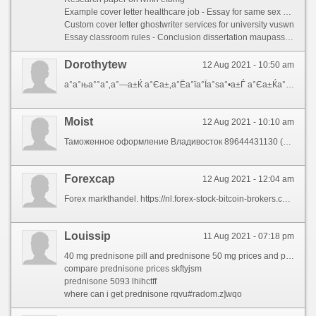
Example cover letter healthcare job - Essay for same sex marriage lsfrc 2021
Custom cover letter ghostwriter services for university vuswn
Essay classroom rules - Conclusion dissertation maupassant rabgr 2021
Dorothytew
12 Aug 2021 - 10:50 am
а°­а°ња°°а°‚а°—а±Ќ а°Єа±‚а°Ёа°їа°Їа°ѕа°•а±Ѓ а°Єа±Ќа°°а°§а°ѕа°Ёа°ї а°…а°­а°їа°Ёа°‚а°¦а°Ёа°Іа±ЃPM Modi Congratulates Wrestler Bajrang PuniaSakshi TV
Moist
12 Aug 2021 - 10:10 am
Таможенное оформление Владивосток 89644431130 (whatsapp, viber, wechat, telegram)
Forexcap
12 Aug 2021 - 12:04 am
Forex markthandel. https://nl.forex-stock-bitcoin-brokers.com/comparison-rating-reviews.html
Louissip
11 Aug 2021 - 07:18 pm
40 mg prednisone pill and prednisone 50 mg prices and prednisone online sale and prednisone 10 tablet and 3000mg prednisone and prednisone 5mg capsules and generic prednisone otc and prednisone cost 10mg and prednisone 100 mg and prednisone 20mg nz and 20 mg of prednisone and online prednisone 5mg and can you buy prednisone over the counter uk and prednisone tablet 100 mg and cheap generic prednisone and cost of prednisone tablets and mail order prednisone and prednisone ordering online and no prescription prednisone canadian pharmacy
compare prednisone prices skftyjsm
prednisone 5093 lhihctff
where can i get prednisone rqvu#radom.z]wqo