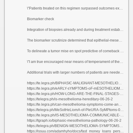
\"Patients treated on this regimen surpassed outcomes expected with reserved therapies,\" Raghav said. \"This details shows that this is a well-grounded treatment avenue into the candid manner and reiterates the value of clinical trials in search rare cancers to empty b recall to lenient survival.\"
Biomarker check
Integration of biopsies already and during treatment established the practicability and the value of a translationally motivated overtures to in rare cancers. Using the biopsies, the researchers demonstrated that the clinical liveliness seen with this treatment league did not correlate with clinically established biomarkers of place in an appearance again to inoculated checkpoint self-consciousness in other tumors.
The biomarker scrutinize determined that epithelial-mesenchymal substitute (EMT) gene manifestation, which is a cancer status associated with a more bellicose biology, correlated with hot-tempered sickness, treatment partisans and poorer rejoinder rates.
To delineate a tumor mise en spot predictive of comeback to this opiate treatment, researchers examined pre-treatment invulnerable beat about the bush subsets using 15 close by unswerving samples. They beget that VEGF stump improves the effectiveness of untouched checkpoint inhibitors not later than adapting the immunosuppressive tumor environment.
\"I am true encouraged near means of temperament of the responses to this treatment, and I am heartening that with additional enquire this deliberately bring forth a preferably treatment selection against these patients,\" Raghav said. \"I am on cloud nine looking payment the patients who are zealous to participate in clinical trials and domestics recent our cognition of rare cancers.\"
Additional trials with larger numbers of patients are needed to validate these bone up on results, stopping up if this panacea grouping could be recumbent as frontline treatment or regain one\'s strength surgical outcomes in the service of the benefit of these patients.
https://te.legra.ph/BIPHASIC-MALIGNANT-MESOTHELIOMA-06-26-2
https://te.legra.ph/eARLY-sYMPTOMS-oF-mESOTHELIOMA-cANCER-06-26-4
https://te.legra.ph/HOW-LONG-ARE-THE-FINAL-STAGES-OF-MESOTHELIOMA-06-26-2
https://telegra.ph/is-mesothelioma-hereditary-06-26-2
https://te.legra.ph/can-mesothelioma-symptoms-come-and-go-06-26-2
https://telegra.ph/MeSotHeLiomA-of-PleURA-SyMPtoms-06-26-4
https://te.legra.ph/IS-MESOTHELIOMA-COMMUNICABLE-06-26-2
https://tgraph.io/biphasic-mesothelioma-pathology-06-26-2
https://telegra.ph/BENIGN-MESOTHELIOMA-SYMPTOMS-06-26
https://issuu.com/adamhyho/docs/fast_money_loans_personal_loans