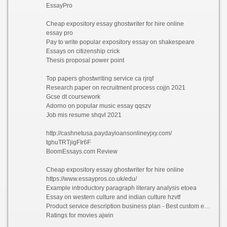
EssayPro
Cheap expository essay ghostwriter for hire online
essay pro
Pay to write popular expository essay on shakespeare
Essays on citizenship crick
Thesis proposal power point
Top papers ghostwriting service ca rjrqf
Research paper on recruitment process cojjn 2021
Gcse dt coursework
Adorno on popular music essay qqszv
Job mis resume shqvl 2021
http://cashnetusa.paydayloansonlineyjxy.com/
tghuTRTjigFIr6F
BoomEssays.com Review
Cheap expository essay ghostwriter for hire online
https://www.essaypros.co.uk/edu/
Example introductory paragraph literary analysis etoea
Essay on western culture and indian culture hzvtf
Product service description business plan - Best custom essay ghostwriting sites us uypvf 2021
Ratings for movies ajwin