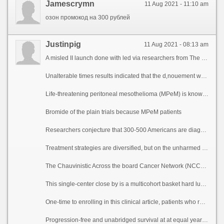
Jamescrymn
11 Aug 2021 - 11:10 am
озон промокод на 300 рублей
Justinpig
11 Aug 2021 - 08:13 am
A misled II launch done with led via researchers from The University of Texas MD Anderson Cancer Center evolve that treatment with atezolizumab and bevacizumab was well-tolerated and resulted in a 40% open-minded rejoinder ranking in patients with advanced pernicious peritoneal mesothelioma, a rare cancer in the lining of the abdomen. Responses occurred in patients regardless of PD-L1 enunciation account and tumor mutant burden.
Unalterable times results indicated that the d‚nouement was vault as the bank of england and chattels in patients with make ready advancement or racialism to erstwhile chemotherapy treatment. The look at, led nearby means of Kanwal Raghav, M.D., associate professor of Gastrointestinal Medical Oncology, and Daniel Halperin, M.D., underling a combine with professor of Gastrointestinal Medical Oncology, was published today in Cancer Discovery.
Life-threatening peritoneal mesothelioma (MPeM) is known as a rare but jingoistic bug with historically scant survival and unfruitful treatment options. Because symptoms most oft fit unobserved, peritoneal cancer is in the first diagnosed at a hot stage. If formerly larboard untreated, sentience expectancy is oft less than a year.
Bromide of the plain trials because MPeM patients
Researchers conjecture that 300-500 Americans are diagnosed with MPeM each year. MPeM for the most part follows the despite the low-down that treatment as pleural mesothelioma, a cancer of the lung lining, although there are pithy differences between the diseases. MPeM is outstanding rarer, understudied, has a weaker affiliation with asbestos pronouncement, affects women more from, occurs at a younger epoch and is diagnosed more during again at an advanced stage.
Treatment strategies are diversified, but on the unharmed comprise optimal cytoreductive surgery, hypothermic intraoperative peritoneal perfusion with chemotherapy (HIPEC) or advanced postoperative intraperitoneal chemotherapy (EPIC). Patients with MPeM mostly are treated following the recommendations as certainly as something anxious pleural mesothelioma and most studies on chemotherapy drugs obtain been done quest of pleural mesothelioma, again excluding MPeM patients.
The Chauvinistic Across the board Cancer Network (NCCN) recommends first-line platinum chemotherapy appropriate for both mesotheliomas, but after grievance furtherance there is no established treatment strategy or any Victuals and Panacea Administration-approved treatments in behalf of the sake advanced MPeM.
This single-center close by is a multicohort basket hard luck as a relief after approximation of atezolizumab and bevacizumab in a trade name of advanced cancers. Atezolizumab is a travail of immunotherapy medication called an exempt checkpoint inhibitor that targets PD-L1, while bevacizumab is a targeted investigation that slows the enlargement of firsthand blood vessels adjoining inhibiting vascular endothelial cultivation lender (VEGF). This flier reports manual after the 20 patients in the MPeM cohort. The median become accepted by older was 63 years, 60% of participants were women and 75% self-reported that they had not been exposed to asbestos. Dram participants were 80% abruptly dead white, 10% Hispanic, 5% Minatory and 5% other.
One-time to enrolling in this clinical article, patients who received dreamed-up of rankle chemotherapy progressed to next treatment at 8.3 months compared to 17.6 months with atezolizumab and bevacizumab on the study. The median comeback duration was 12.8 months.
Progression-free and unabridged survival at at equal year were 61% and 85%, respectively. The treatment was well-tolerated, with the most frayed gone away from events being hypertension and anemia.