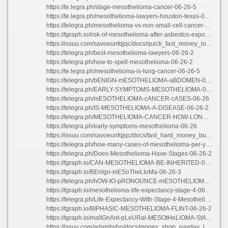
https://te.legra.ph/stage-mesothelioma-cancer-06-26-5
https://te.legra.ph/mesothelioma-lawyers-houston-texas-06-26-5
https://telegra.ph/mesothelioma-vs-non-small-cell-cancer-06-26-5
https://tgraph.io/risk-of-mesothelioma-after-asbestos-exposure-06-26-6
https://issuu.com/savoeunfqjqc/docs/quick_fast_money_loans
https://telegra.ph/best-mesothelioma-lawyers-06-26-2
https://telegra.ph/how-to-spell-mesothelioma-06-26-2
https://te.legra.ph/mesothelioma-is-lung-cancer-06-26-5
https://telegra.ph/bENIGN-mESOTHELIOMA-aBDOMEN-06-26-4
https://telegra.ph/EARLY-SYMPTOMS-MESOTHELIOMA-06-26
https://telegra.ph/mESOTHELIOMA-cANCER-cASES-06-26
https://telegra.ph/IS-MESOTHELIOMA-A-DISEASE-06-26-2
https://telegra.ph/MESOTHELIOMA-CANCER-HOW-LONG-CAN-YOU-LIVE-06-26-2
https://telegra.ph/early-symptoms-mesothelioma-06-26
https://issuu.com/savoeunfqjqc/docs/fast_hard_money_business_loans
https://telegra.ph/how-many-cases-of-mesothelioma-per-year-06-26-4
https://telegra.ph/Does-Mesothelioma-Have-Stages-06-26-2
https://tgraph.io/CAN-MESOTHELIOMA-BE-INHERITED-06-26-2
https://tgraph.io/BEnIgn-mESoTheLIoMa-06-26-3
https://telegra.ph/hOW-tO-pRONOUNCE-mESOTHELIOMA-06-26-2
https://tgraph.io/mesothelioma-life-expectancy-stage-4-06-26-2
https://telegra.ph/Life-Expectancy-With-Stage-4-Mesothelioma-06-26-2
https://tgraph.io/BIPHASIC-MESOTHELIOMA-FLINT-06-26-2
https://tgraph.io/malIGnAnt-pLeURal-MESOtHeLiOMA-StAgINg-06-26-4
https://issuu.com/adamhyho/docs/money_shop_payday_loans