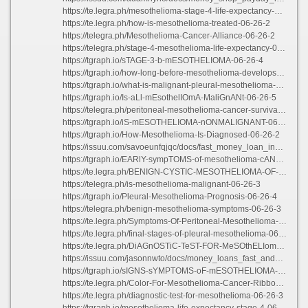
https://te.legra.ph/mesothelioma-stage-4-life-expectancy-06-26-3
https://te.legra.ph/how-is-mesothelioma-treated-06-26-2
https://telegra.ph/Mesothelioma-Cancer-Alliance-06-26-2
https://telegra.ph/stage-4-mesothelioma-life-expectancy-06-26-3
https://tgraph.io/sTAGE-3-b-mESOTHELIOMA-06-26-4
https://tgraph.io/how-long-before-mesothelioma-develops-06-26-2
https://tgraph.io/what-is-malignant-pleural-mesothelioma-06-26-3
https://tgraph.io/Is-aLl-mEsothelIOmA-MaliGnANt-06-26-5
https://telegra.ph/peritoneal-mesothelioma-cancer-survival-rate-06-26-7
https://tgraph.io/iS-mESOTHELIOMA-nONMALIGNANT-06-26-3
https://tgraph.io/How-Mesothelioma-Is-Diagnosed-06-26-2
https://issuu.com/savoeunfqjqc/docs/fast_money_loan_in_long_beach
https://tgraph.io/EARlY-sympTOMS-of-mesothelioma-cANCer-06-26-5
https://te.legra.ph/BENIGN-CYSTIC-MESOTHELIOMA-OF-THE-PERITONEUM-06-26-2
https://telegra.ph/is-mesothelioma-malignant-06-26-3
https://tgraph.io/Pleural-Mesothelioma-Prognosis-06-26-4
https://telegra.ph/benign-mesothelioma-symptoms-06-26-3
https://te.legra.ph/Symptoms-Of-Peritoneal-Mesothelioma-06-26-3
https://te.legra.ph/final-stages-of-pleural-mesothelioma-06-26
https://te.legra.ph/DiAGnOSTiC-TeST-FOR-MeSOthELIomA-06-26-4
https://issuu.com/jasonnwto/docs/money_loans_fast_and_easy
https://tgraph.io/sIGNS-sYMPTOMS-oF-mESOTHELIOMA-06-26-3
https://te.legra.ph/Color-For-Mesothelioma-Cancer-Ribbons-06-26-2
https://te.legra.ph/diagnostic-test-for-mesothelioma-06-26-3